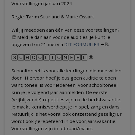
Voorstellingen januari 2024
Regie: Tarim Suurland & Marie Ossart
Wil jij meedoen aan één van deze voorstellingen?
👏 Meld je dan aan voor de audities! Je kunt je
opgeven t/m 21 mei via
DIT FORMULIER
⬅️📝
🅂🄲🄷🄾🄾🄻🅃🄾🄽🄴🄴🄻 🤩
Schooltoneel is voor alle leerlingen die mee willen
doen. Hiervoor hoef je dus geen auditie te doen
want; toneel is voor iedereen! Voor schooltoneel
kun je je volgend jaar aanmelden. De eerste
(vrijblijvende) repetities zijn na de herfstvakantie.
Je maakt kennis/verdiept je in spel, zang en dans.
Natuurlijk is het vooral ook ontzettend gezellig! Er
wordt ook gerepeteerd in de voorjaarsvakantie.
Voorstellingen zijn in februari/maart.