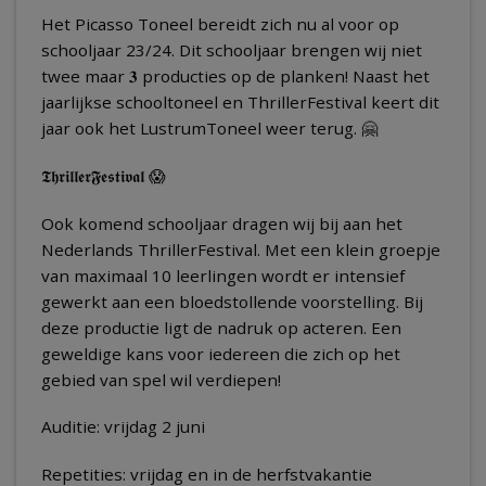
Het Picasso Toneel bereidt zich nu al voor op
schooljaar 23/24. Dit schooljaar brengen wij niet
twee maar 𝟑 producties op de planken! Naast het
jaarlijkse schooltoneel en ThrillerFestival keert dit
jaar ook het LustrumToneel weer terug. 🤗
𝕿𝖍𝖗𝖎𝖑𝖑𝖊𝖗𝕱𝖊𝖘𝖙𝖎𝖛𝖆𝖑 😱
Ook komend schooljaar dragen wij bij aan het
Nederlands ThrillerFestival. Met een klein groepje
van maximaal 10 leerlingen wordt er intensief
gewerkt aan een bloedstollende voorstelling. Bij
deze productie ligt de nadruk op acteren. Een
geweldige kans voor iedereen die zich op het
gebied van spel wil verdiepen!
Auditie: vrijdag 2 juni
Repetities: vrijdag en in de herfstvakantie