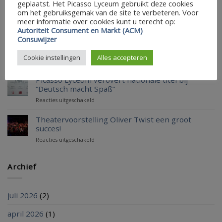
geplaatst. Het Picasso Lyceum gebruikt deze cookies
Fijne
om het gebruiksgemak van de site te verbeteren. Voor
zomervakantie!
Gefeliciteerd aan al onze geslaagde leerlingen!
meer informatie over cookies kunt u terecht op:
voor
Autoriteit Consument en Markt (ACM)
Reacties uitgeschakeld
Gefeliciteerd
Consuwijzer
aan
Alumninetwerk Picasso Lyceum
al
Cookie instellingen
Alles accepteren
voor
Reacties uitgeschakeld
onze
Alumninetwerk
geslaagde
Picasso
Picasso Lyceum verovert nationale titel bij
leerlingen!
Lyceum
“Deutsch macht Spaß”
voor
Reacties uitgeschakeld
Picasso
Lyceum
Theatervoorstelling Oliver Twist een groot
verovert
succes!
nationale
voor
Reacties uitgeschakeld
titel
Theatervoorstelling
bij
Oliver
“Deutsch
Twist
Archief
macht
een
Spaß”
groot
succes!
juli 2026
(2)
april 2026
(1)