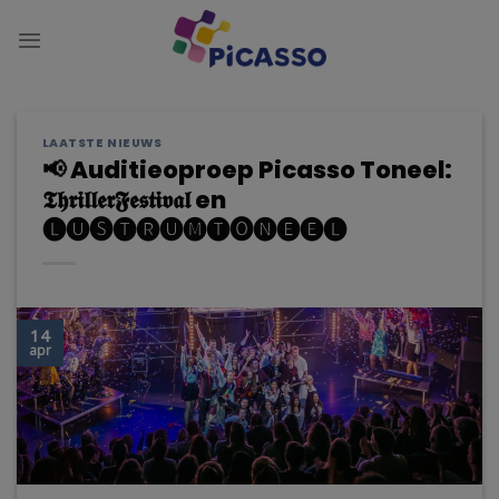
Ga
naar
inhoud
LAATSTE NIEUWS
📢 Auditieoproep Picasso Toneel:
𝕿𝖍𝖗𝖎𝖑𝖑𝖊𝖗𝕱𝖊𝖘𝖙𝖎𝖛𝖆𝖑 en
🅛🅤🅢🅣🅡🅤🅜🅣🅞🅝🅔🅔🅛
14
apr