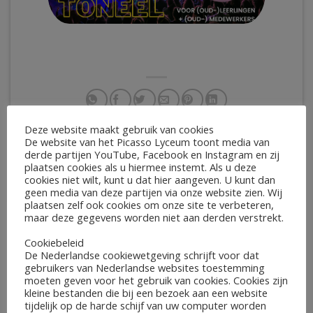
Deze website maakt gebruik van cookies
De website van het Picasso Lyceum toont media van
⚖️Kruip in de huid van een
derde partijen YouTube, Facebook en Instagram en zij
Leerlingen winnen € 2.500
plaatsen cookies als u hiermee instemt. Als u deze
rechter, officier of advocaat
voor Wijktuin
cookies niet wilt, kunt u dat hier aangeven. U kunt dan
👨‍⚖️
geen media van deze partijen via onze website zien. Wij
plaatsen zelf ook cookies om onze site te verbeteren,
maar deze gegevens worden niet aan derden verstrekt.
Cookiebeleid
Meest recent
De Nederlandse cookiewetgeving schrijft voor dat
gebruikers van Nederlandse websites toestemming
moeten geven voor het gebruik van cookies. Cookies zijn
kleine bestanden die bij een bezoek aan een website
Fijne zomervakantie!
tijdelijk op de harde schijf van uw computer worden
voor
Reacties uitgeschakeld