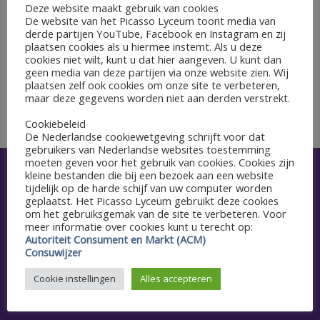
GEGEVENS
Deze website maakt gebruik van cookies
De website van het Picasso Lyceum toont media van
Datum:
derde partijen YouTube, Facebook en Instagram en zij
29 maart 2022
plaatsen cookies als u hiermee instemt. Als u deze
cookies niet wilt, kunt u dat hier aangeven. U kunt dan
geen media van deze partijen via onze website zien. Wij
Leerjaar 2mh: Doe dag
plaatsen zelf ook cookies om onze site te verbeteren,
Examenklassen: 23.59u: deadline
maar deze gegevens worden niet aan derden verstrekt.
HER TM4 aanvragen
Zoetermeer on Stage
Cookiebeleid
De Nederlandse cookiewetgeving schrijft voor dat
gebruikers van Nederlandse websites toestemming
moeten geven voor het gebruik van cookies. Cookies zijn
kleine bestanden die bij een bezoek aan een website
Snel naar
tijdelijk op de harde schijf van uw computer worden
geplaatst. Het Picasso Lyceum gebruikt deze cookies
Aanmelden
om het gebruiksgemak van de site te verbeteren. Voor
meer informatie over cookies kunt u terecht op:
Autoriteit Consument en Markt (ACM)
Agenda
Consuwijzer
Schoolgids
Cookie instellingen
Alles accepteren
Vacatures