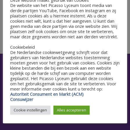
GEGEVENS
De website van het Picasso Lyceum toont media van
Datum:
derde partijen YouTube, Facebook en Instagram en zij
plaatsen cookies als u hiermee instemt. Als u deze
17 juni 2022
cookies niet wilt, kunt u dat hier aangeven. U kunt dan
geen media van deze partijen via onze website zien. Wij
plaatsen zelf ook cookies om onze site te verbeteren,
Centraal Examen Tweede Tijdvak
Ochtend verkort online rooster
maar deze gegevens worden niet aan derden verstrekt.
Cookiebeleid
De Nederlandse cookiewetgeving schrijft voor dat
gebruikers van Nederlandse websites toestemming
moeten geven voor het gebruik van cookies. Cookies zijn
Snel naar
kleine bestanden die bij een bezoek aan een website
tijdelijk op de harde schijf van uw computer worden
geplaatst. Het Picasso Lyceum gebruikt deze cookies
Aanmelden
om het gebruiksgemak van de site te verbeteren. Voor
meer informatie over cookies kunt u terecht op:
Agenda
Autoriteit Consument en Markt (ACM)
Consuwijzer
Schoolgids
Cookie instellingen
Alles accepteren
Vacatures