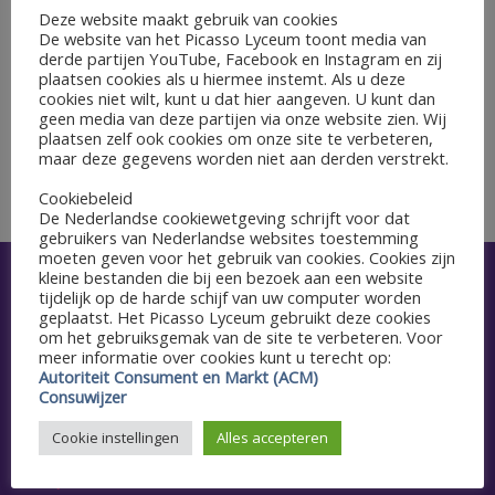
Deze website maakt gebruik van cookies
De website van het Picasso Lyceum toont media van
GEGEVENS
derde partijen YouTube, Facebook en Instagram en zij
Datum:
plaatsen cookies als u hiermee instemt. Als u deze
cookies niet wilt, kunt u dat hier aangeven. U kunt dan
14 april 2022
geen media van deze partijen via onze website zien. Wij
plaatsen zelf ook cookies om onze site te verbeteren,
maar deze gegevens worden niet aan derden verstrekt.
CPE 4 Dalí kubv
CPE 4 Dalí kubv
Cookiebeleid
De Nederlandse cookiewetgeving schrijft voor dat
gebruikers van Nederlandse websites toestemming
moeten geven voor het gebruik van cookies. Cookies zijn
kleine bestanden die bij een bezoek aan een website
Snel naar
tijdelijk op de harde schijf van uw computer worden
geplaatst. Het Picasso Lyceum gebruikt deze cookies
om het gebruiksgemak van de site te verbeteren. Voor
Aanmelden
meer informatie over cookies kunt u terecht op:
Autoriteit Consument en Markt (ACM)
Agenda
Consuwijzer
Schoolgids
Cookie instellingen
Alles accepteren
Vacatures