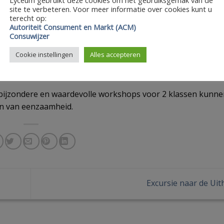
site te verbeteren. Voor meer informatie over cookies kunt u
terecht op:
Autoriteit Consument en Markt (ACM)
Consuwijzer
Cookie instellingen
Alles accepteren
ijzondere en waardevolle workshops voor 2 klassen kunne
en van eenzaamheid.
Excursie naar de Uit