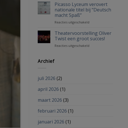
Picasso
Picasso Lyceum verovert
Lyceum
nationale titel bij “Deutsch
macht Spaß”
voor
Reacties uitgeschakeld
Picasso
Lyceum
Theatervoorstelling Oliver
verovert
Twist een groot succes!
nationale
voor
Reacties uitgeschakeld
titel
Theatervoorstelling
bij
Oliver
“Deutsch
Twist
Archief
macht
een
Spaß”
groot
succes!
juli 2026
(2)
april 2026
(1)
maart 2026
(3)
februari 2026
(1)
januari 2026
(1)