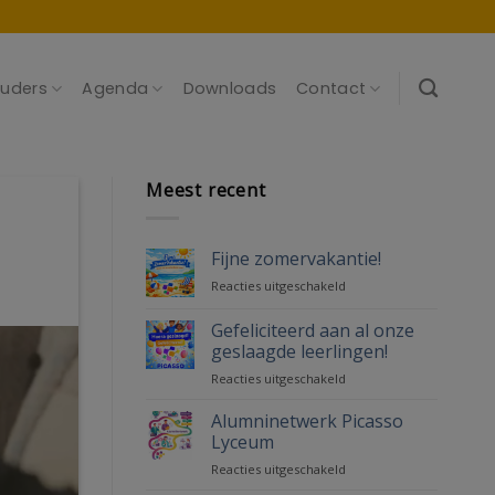
uders
Agenda
Downloads
Contact
Meest recent
Fijne zomervakantie!
voor
Reacties uitgeschakeld
Fijne
zomervakantie!
Gefeliciteerd aan al onze
geslaagde leerlingen!
voor
Reacties uitgeschakeld
Gefeliciteerd
aan
Alumninetwerk Picasso
al
Lyceum
onze
voor
Reacties uitgeschakeld
geslaagde
Alumninetwerk
leerlingen!