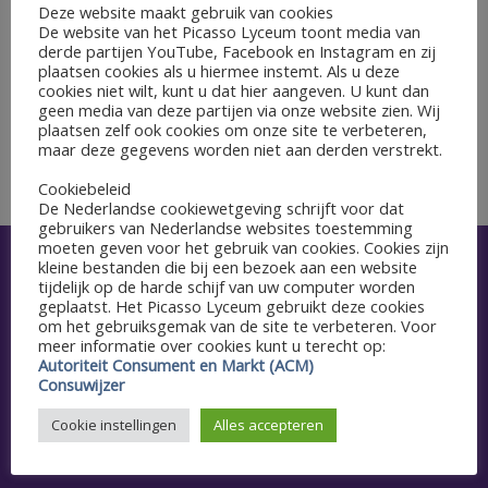
GEGEVENS
Deze website maakt gebruik van cookies
De website van het Picasso Lyceum toont media van
Datum:
derde partijen YouTube, Facebook en Instagram en zij
3 april 2023
plaatsen cookies als u hiermee instemt. Als u deze
cookies niet wilt, kunt u dat hier aangeven. U kunt dan
geen media van deze partijen via onze website zien. Wij
HER TM4
plaatsen zelf ook cookies om onze site te verbeteren,
23:59 uur Deadline aanvragen HER TM4
maar deze gegevens worden niet aan derden verstrekt.
(voorexamenklassen)
examenklassen
Cookiebeleid
De Nederlandse cookiewetgeving schrijft voor dat
gebruikers van Nederlandse websites toestemming
moeten geven voor het gebruik van cookies. Cookies zijn
kleine bestanden die bij een bezoek aan een website
Snel naar
tijdelijk op de harde schijf van uw computer worden
geplaatst. Het Picasso Lyceum gebruikt deze cookies
Aanmelden
om het gebruiksgemak van de site te verbeteren. Voor
meer informatie over cookies kunt u terecht op:
Autoriteit Consument en Markt (ACM)
Agenda
Consuwijzer
Schoolgids
Cookie instellingen
Alles accepteren
Vacatures