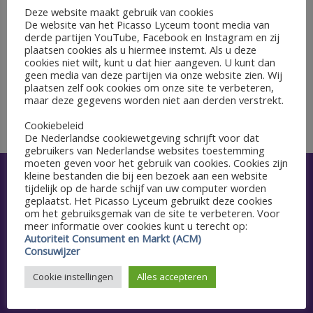
Deze website maakt gebruik van cookies
De website van het Picasso Lyceum toont media van
GEGEVENS
derde partijen YouTube, Facebook en Instagram en zij
Datum:
plaatsen cookies als u hiermee instemt. Als u deze
cookies niet wilt, kunt u dat hier aangeven. U kunt dan
11 april 2023
geen media van deze partijen via onze website zien. Wij
plaatsen zelf ook cookies om onze site te verbeteren,
maar deze gegevens worden niet aan derden verstrekt.
CPE
CPE
Cookiebeleid
De Nederlandse cookiewetgeving schrijft voor dat
gebruikers van Nederlandse websites toestemming
moeten geven voor het gebruik van cookies. Cookies zijn
kleine bestanden die bij een bezoek aan een website
Snel naar
tijdelijk op de harde schijf van uw computer worden
geplaatst. Het Picasso Lyceum gebruikt deze cookies
om het gebruiksgemak van de site te verbeteren. Voor
Aanmelden
meer informatie over cookies kunt u terecht op:
Autoriteit Consument en Markt (ACM)
Agenda
Consuwijzer
Schoolgids
Cookie instellingen
Alles accepteren
Vacatures