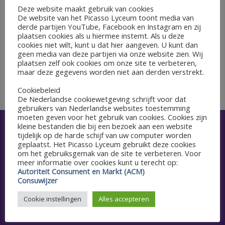
Deze website maakt gebruik van cookies
De website van het Picasso Lyceum toont media van
GEGEVENS
derde partijen YouTube, Facebook en Instagram en zij
Datum:
plaatsen cookies als u hiermee instemt. Als u deze
cookies niet wilt, kunt u dat hier aangeven. U kunt dan
4 juni 2023
geen media van deze partijen via onze website zien. Wij
plaatsen zelf ook cookies om onze site te verbeteren,
maar deze gegevens worden niet aan derden verstrekt.
Kennismakingsdag nieuwe brugklas
Naschoolse sport (buiten)
Cookiebeleid
De Nederlandse cookiewetgeving schrijft voor dat
gebruikers van Nederlandse websites toestemming
moeten geven voor het gebruik van cookies. Cookies zijn
kleine bestanden die bij een bezoek aan een website
Snel naar
tijdelijk op de harde schijf van uw computer worden
geplaatst. Het Picasso Lyceum gebruikt deze cookies
om het gebruiksgemak van de site te verbeteren. Voor
Aanmelden
meer informatie over cookies kunt u terecht op:
Autoriteit Consument en Markt (ACM)
Agenda
Consuwijzer
Schoolgids
Cookie instellingen
Alles accepteren
Vacatures