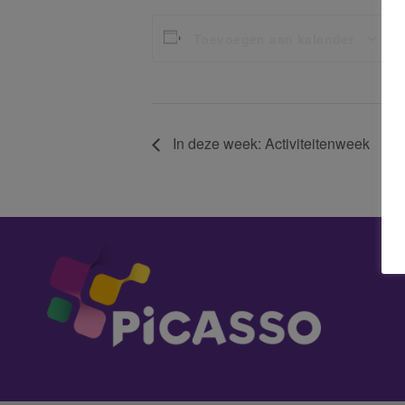
G
Toevoegen aan kalender
Da
4 j
In deze week: Activiteitenweek