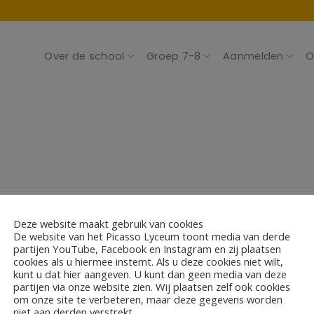
Over de school
Groep 7-8
Aanmelden
O
vergadering
Deze website maakt gebruik van cookies
De website van het Picasso Lyceum toont media van derde
partijen YouTube, Facebook en Instagram en zij plaatsen
cookies als u hiermee instemt. Als u deze cookies niet wilt,
kunt u dat hier aangeven. U kunt dan geen media van deze
partijen via onze website zien. Wij plaatsen zelf ook cookies
om onze site te verbeteren, maar deze gegevens worden
niet aan derden verstrekt.