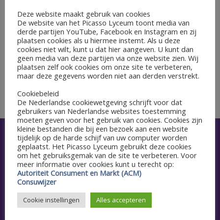
Deze website maakt gebruik van cookies
GEGEVENS
De website van het Picasso Lyceum toont media van
derde partijen YouTube, Facebook en Instagram en zij
Datum:
plaatsen cookies als u hiermee instemt. Als u deze
27 juni 2022
cookies niet wilt, kunt u dat hier aangeven. U kunt dan
geen media van deze partijen via onze website zien. Wij
plaatsen zelf ook cookies om onze site te verbeteren,
Leerjaar 3 gymnasium 16.30-17.30u
Centraal Examen Tweede
maar deze gegevens worden niet aan derden verstrekt.
Tijdvak
Epilogos
Cookiebeleid
De Nederlandse cookiewetgeving schrijft voor dat
gebruikers van Nederlandse websites toestemming
moeten geven voor het gebruik van cookies. Cookies zijn
kleine bestanden die bij een bezoek aan een website
tijdelijk op de harde schijf van uw computer worden
Snel naar
geplaatst. Het Picasso Lyceum gebruikt deze cookies
om het gebruiksgemak van de site te verbeteren. Voor
Aanmelden
meer informatie over cookies kunt u terecht op:
Autoriteit Consument en Markt (ACM)
Consuwijzer
Agenda
Cookie instellingen
Alles accepteren
Schoolgids