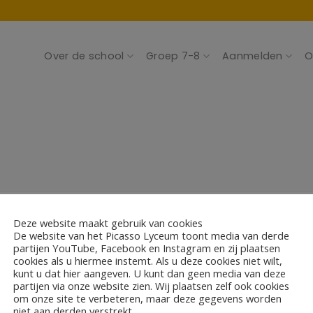
Over de school
Groep 7-8
Aanmelden
O
 (bovenbouw)
Deze website maakt gebruik van cookies
De website van het Picasso Lyceum toont media van derde
partijen YouTube, Facebook en Instagram en zij plaatsen
cookies als u hiermee instemt. Als u deze cookies niet wilt,
kunt u dat hier aangeven. U kunt dan geen media van deze
partijen via onze website zien. Wij plaatsen zelf ook cookies
om onze site te verbeteren, maar deze gegevens worden
niet aan derden verstrekt.