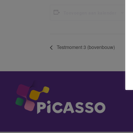
G
Toevoegen aan kalender
Da
26
Testmoment 3 (bovenbouw)