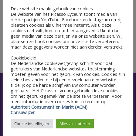
GEGEVENS
Deze website maakt gebruik van cookies
Begin:
De website van het Picasso Lyceum toont media van
20 januari 2023 @ 00:00
derde partijen YouTube, Facebook en Instagram en zij
plaatsen cookies als u hiermee instemt. Als u deze
Einde:
cookies niet wilt, kunt u dat hier aangeven. U kunt dan
28 januari 2023 @ 01:00
geen media van deze partijen via onze website zien. Wij
plaatsen zelf ook cookies om onze site te verbeteren,
maar deze gegevens worden niet aan derden verstrekt.
Ontwikkelgesprekken
Naschoolse sport
Cookiebeleid
De Nederlandse cookiewetgeving schrijft voor dat
gebruikers van Nederlandse websites toestemming
moeten geven voor het gebruik van cookies. Cookies zijn
kleine bestanden die bij een bezoek aan een website
tijdelijk op de harde schijf van uw computer worden
Snel naar
geplaatst. Het Picasso Lyceum gebruikt deze cookies
om het gebruiksgemak van de site te verbeteren. Voor
Aanmelden
meer informatie over cookies kunt u terecht op:
Autoriteit Consument en Markt (ACM)
Consuwijzer
Agenda
Cookie instellingen
Alles accepteren
Schoolgids