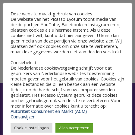
GEGEVENS
Deze website maakt gebruik van cookies
De website van het Picasso Lyceum toont media van
Begin:
derde partijen YouTube, Facebook en Instagram en zij
3 oktober 2023
plaatsen cookies als u hiermee instemt. Als u deze
cookies niet wilt, kunt u dat hier aangeven. U kunt dan
Einde:
geen media van deze partijen via onze website zien. Wij
6 oktober 2023
plaatsen zelf ook cookies om onze site te verbeteren,
maar deze gegevens worden niet aan derden verstrekt.
Cookiebeleid
Studiedag (leerlingen rooster vrije dag)
Reisweek bovenbouw
De Nederlandse cookiewetgeving schrijft voor dat
gebruikers van Nederlandse websites toestemming
moeten geven voor het gebruik van cookies. Cookies zijn
kleine bestanden die bij een bezoek aan een website
tijdelijk op de harde schijf van uw computer worden
geplaatst. Het Picasso Lyceum gebruikt deze cookies
Snel naar
om het gebruiksgemak van de site te verbeteren. Voor
meer informatie over cookies kunt u terecht op:
Aanmelden
Autoriteit Consument en Markt (ACM)
Consuwijzer
Agenda
Cookie instellingen
Alles accepteren