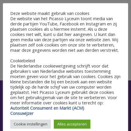
GEGEVENS
Deze website maakt gebruik van cookies
De website van het Picasso Lyceum toont media van
Begin:
derde partijen YouTube, Facebook en Instagram en zij
19 februari 2024
plaatsen cookies als u hiermee instemt. Als u deze
cookies niet wilt, kunt u dat hier aangeven. U kunt dan
Einde:
geen media van deze partijen via onze website zien. Wij
23 februari 2024
plaatsen zelf ook cookies om onze site te verbeteren,
maar deze gegevens worden niet aan derden verstrekt.
Cookiebeleid
Schoolfeest Galaxy
Maak kennis met het Picasso
De Nederlandse cookiewetgeving schrijft voor dat
gebruikers van Nederlandse websites toestemming
moeten geven voor het gebruik van cookies. Cookies zijn
kleine bestanden die bij een bezoek aan een website
tijdelijk op de harde schijf van uw computer worden
geplaatst. Het Picasso Lyceum gebruikt deze cookies
Snel naar
om het gebruiksgemak van de site te verbeteren. Voor
meer informatie over cookies kunt u terecht op:
Aanmelden
Autoriteit Consument en Markt (ACM)
Consuwijzer
Agenda
Cookie instellingen
Alles accepteren