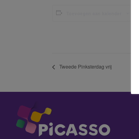
G
Toevoegen aan kalender
Da
29
Ti
12
Tweede Pinksterdag vrij