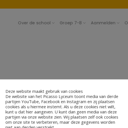
Over de school
Groep 7-8
Aanmelden
O
smiddag nieuwe brug
Deze website maakt gebruik van cookies
De website van het Picasso Lyceum toont media van derde
partijen YouTube, Facebook en Instagram en zij plaatsen
cookies als u hiermee instemt. Als u deze cookies niet wilt,
kunt u dat hier aangeven. U kunt dan geen media van deze
partijen via onze website zien. Wij plaatsen zelf ook cookies
om onze site te verbeteren, maar deze gegevens worden
niet aan derden verstrekt.