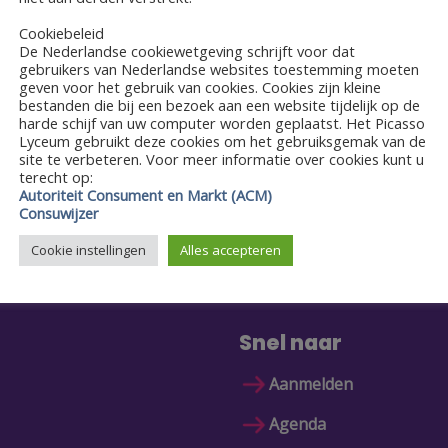
EGEVENS
Cookiebeleid
De Nederlandse cookiewetgeving schrijft voor dat
tum:
gebruikers van Nederlandse websites toestemming moeten
 mei 2024
geven voor het gebruik van cookies. Cookies zijn kleine
bestanden die bij een bezoek aan een website tijdelijk op de
jd:
harde schijf van uw computer worden geplaatst. Het Picasso
:00 - 17:00
Lyceum gebruikt deze cookies om het gebruiksgemak van de
site te verbeteren. Voor meer informatie over cookies kunt u
terecht op:
Autoriteit Consument en Markt (ACM)
Consuwijzer
Cookie instellingen
Alles accepteren
Snel naar
Aanmelden
Agenda