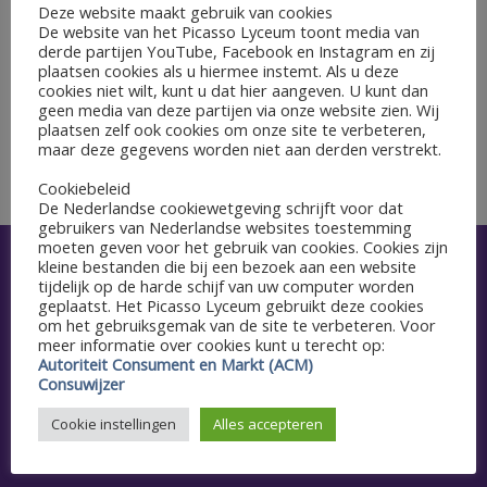
GEGEVENS
Deze website maakt gebruik van cookies
De website van het Picasso Lyceum toont media van
Datum:
derde partijen YouTube, Facebook en Instagram en zij
20 mei 2024
plaatsen cookies als u hiermee instemt. Als u deze
cookies niet wilt, kunt u dat hier aangeven. U kunt dan
geen media van deze partijen via onze website zien. Wij
Kennismakingsmiddag nieuwe
plaatsen zelf ook cookies om onze site te verbeteren,
Centraal Examen, start
maar deze gegevens worden niet aan derden verstrekt.
tijdvak 1
brugklassen
Cookiebeleid
De Nederlandse cookiewetgeving schrijft voor dat
gebruikers van Nederlandse websites toestemming
moeten geven voor het gebruik van cookies. Cookies zijn
kleine bestanden die bij een bezoek aan een website
Snel naar
tijdelijk op de harde schijf van uw computer worden
geplaatst. Het Picasso Lyceum gebruikt deze cookies
Aanmelden
om het gebruiksgemak van de site te verbeteren. Voor
meer informatie over cookies kunt u terecht op:
Autoriteit Consument en Markt (ACM)
Agenda
Consuwijzer
Schoolgids
Cookie instellingen
Alles accepteren
Vacatures