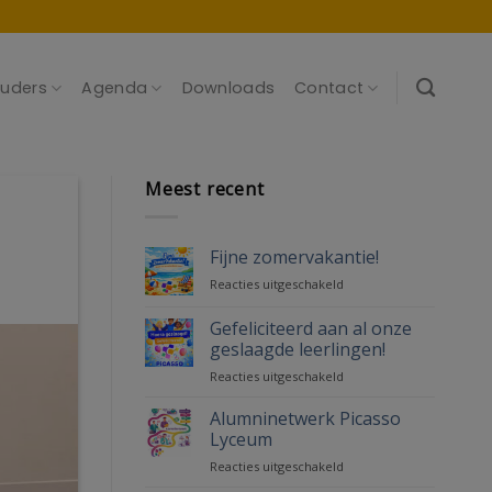
uders
Agenda
Downloads
Contact
Meest recent
Fijne zomervakantie!
voor
Reacties uitgeschakeld
Fijne
zomervakantie!
Gefeliciteerd aan al onze
geslaagde leerlingen!
voor
Reacties uitgeschakeld
Gefeliciteerd
aan
Alumninetwerk Picasso
al
Lyceum
onze
voor
Reacties uitgeschakeld
geslaagde
Alumninetwerk
leerlingen!