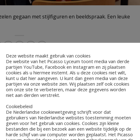
zelen gegaan met stijlfiguren en beeldspraak. Een leuke
Deze website maakt gebruik van cookies
De website van het Picasso Lyceum toont media van derde
partijen YouTube, Facebook en Instagram en zij plaatsen
K turnen
Gastlessen Marketing op het Pic
cookies als u hiermee instemt. Als u deze cookies niet wilt,
kunt u dat hier aangeven. U kunt dan geen media van deze
partijen via onze website zien. Wij plaatsen zelf ook cookies
om onze site te verbeteren, maar deze gegevens worden
niet aan derden verstrekt.
Cookiebeleid
De Nederlandse cookiewetgeving schrijft voor dat
gebruikers van Nederlandse websites toestemming moeten
geven voor het gebruik van cookies. Cookies zijn kleine
bestanden die bij een bezoek aan een website tijdelijk op de
harde schijf van uw computer worden geplaatst. Het Picasso
Lyceum gebruikt deze cookies om het gebruiksgemak van de