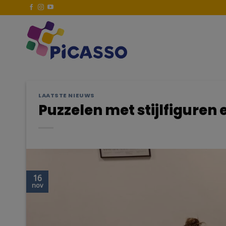
Ga
naar
inhoud
LAATSTE NIEUWS
Puzzelen met stijlfiguren
16
nov