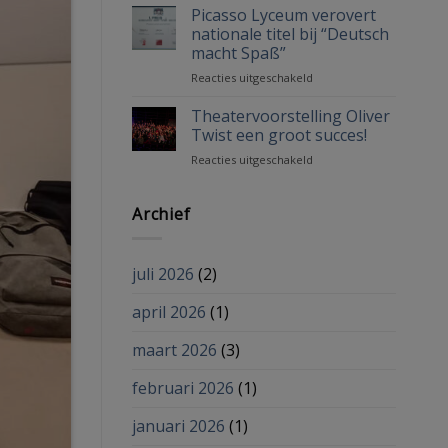
Picasso
Picasso Lyceum verovert
Lyceum
nationale titel bij “Deutsch
macht Spaß”
voor
Reacties uitgeschakeld
Picasso
Lyceum
Theatervoorstelling Oliver
verovert
Twist een groot succes!
nationale
voor
Reacties uitgeschakeld
titel
Theatervoorstelling
bij
Oliver
“Deutsch
Twist
Archief
macht
een
Spaß”
groot
succes!
juli 2026
(2)
april 2026
(1)
maart 2026
(3)
februari 2026
(1)
januari 2026
(1)