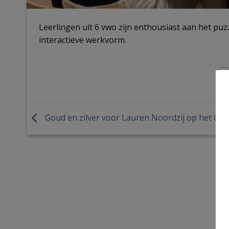
Leerlingen uit 6 vwo zijn enthousiast aan het puz
interactieve werkvorm.
Goud en zilver voor Lauren Noordzij op het OZ