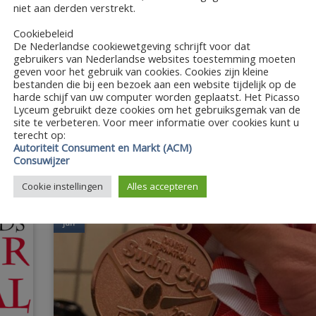
niet aan derden verstrekt.
Cookiebeleid
De Nederlandse cookiewetgeving schrijft voor dat
Techniekteam zoekt technici
gebruikers van Nederlandse websites toestemming moeten
geven voor het gebruik van cookies. Cookies zijn kleine
Een theatervoorstelling of openpodium kan enkel sla
bestanden die bij een bezoek aan een website tijdelijk op de
door de technici die achter de schermen alles..
harde schijf van uw computer worden geplaatst. Het Picasso
Lyceum gebruikt deze cookies om het gebruiksgemak van de
site te verbeteren. Voor meer informatie over cookies kunt u
terecht op:
Autoriteit Consument en Markt (ACM)
Consuwijzer
Cookie instellingen
Alles accepteren
08
jun