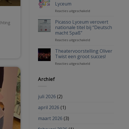
al
Lyceum
onze
voor
Reacties uitgeschakeld
geslaagde
Alumninetwerk
leerlingen!
Picasso
Picasso Lyceum verovert
chting
Lyceum
nationale titel bij “Deutsch
macht Spaß”
voor
Reacties uitgeschakeld
Picasso
Lyceum
Theatervoorstelling Oliver
verovert
Twist een groot succes!
nationale
voor
Reacties uitgeschakeld
titel
Theatervoorstelling
bij
Oliver
“Deutsch
Twist
Archief
macht
een
Spaß”
groot
succes!
juli 2026
(2)
april 2026
(1)
maart 2026
(3)