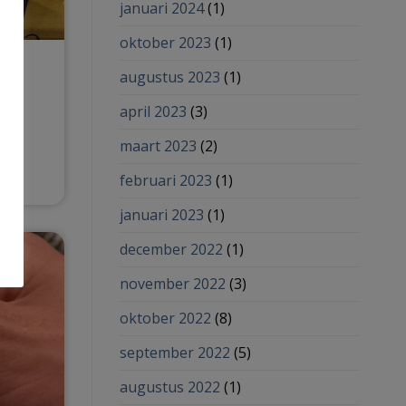
januari 2024
(1)
oktober 2023
(1)
augustus 2023
(1)
gen
april 2023
(3)
maart 2023
(2)
februari 2023
(1)
januari 2023
(1)
december 2022
(1)
november 2022
(3)
oktober 2022
(8)
september 2022
(5)
augustus 2022
(1)