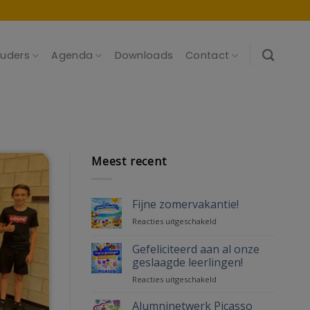
uders
Agenda
Downloads
Contact
Meest recent
Fijne zomervakantie!
voor
Reacties uitgeschakeld
Fijne
zomervakantie!
Gefeliciteerd aan al onze
geslaagde leerlingen!
voor
Reacties uitgeschakeld
Gefeliciteerd
aan
Alumninetwerk Picasso