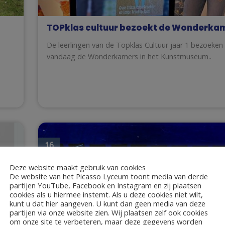
TOPklas cultuur bezoekt de Wonderka
De leerlingen van de Topklas Cultuur jaar 1 bezoeken
vandaag de Wonderkamers in het Kunstmuseum..
16
jun
Deze website maakt gebruik van cookies
De website van het Picasso Lyceum toont media van derde
partijen YouTube, Facebook en Instagram en zij plaatsen
cookies als u hiermee instemt. Als u deze cookies niet wilt,
kunt u dat hier aangeven. U kunt dan geen media van deze
partijen via onze website zien. Wij plaatsen zelf ook cookies
om onze site te verbeteren, maar deze gegevens worden